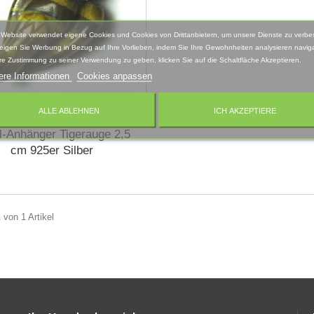
 Website verwendet eigene Cookies und Cookies von Drittanbietern, um unsere Dienste zu verbe
eigen Sie Werbung in Bezug auf Ihre Vorlieben, indem Sie Ihre Gewohnheiten analysieren naviga
re Zustimmung zu seiner Verwendung zu geben, klicken Sie auf die Schaltfläche Akzeptieren.
ere Informationen
Cookies anpassen
ALLE ABLEHNEN
ICH AKZEPTIERE
l-Anhänger Tigerauge 2,5
cm 925er Silber
 von 1 Artikel