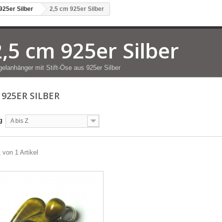
925er Silber
2,5 cm 925er Silber
2,5 cm 925er Silber
elanhänger mit Stift-Öse aus 925er Silber
 925ER SILBER
g
A bis Z
 von 1 Artikel