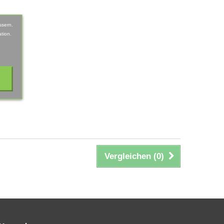
ssern.
tion.
Vergleichen (
0
)