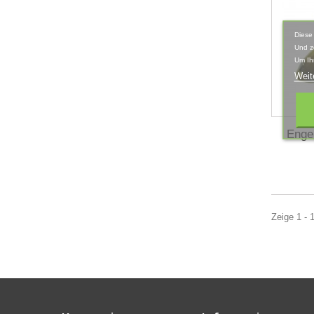
Diese
Und z
Um Ih
Weit
Enge
Zeige 1 - 1