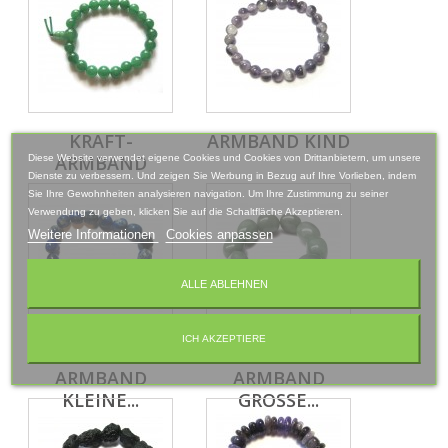
KRAFT-
ARMBAND KIND
ARMBAND
Diese Website verwendet eigene Cookies und Cookies von Drittanbietern, um unsere
Dienste zu verbessern. Und zeigen Sie Werbung in Bezug auf Ihre Vorlieben, indem
Sie Ihre Gewohnheiten analysieren navigation. Um Ihre Zustimmung zu seiner
Verwendung zu geben, klicken Sie auf die Schaltfläche Akzeptieren.
Weitere Informationen
Cookies anpassen
ALLE ABLEHNEN
ICH AKZEPTIERE
NUGGET-
NUGGET-
ARMBAND
ARMBAND
KLEINE...
GROSSE...