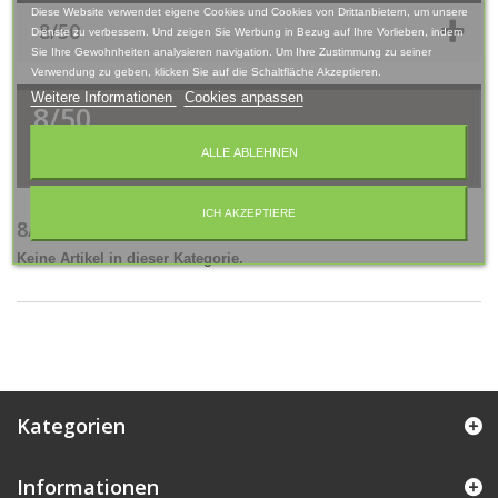
Diese Website verwendet eigene Cookies und Cookies von Drittanbietern, um unsere
8/50
Dienste zu verbessern. Und zeigen Sie Werbung in Bezug auf Ihre Vorlieben, indem
Sie Ihre Gewohnheiten analysieren navigation. Um Ihre Zustimmung zu seiner
Verwendung zu geben, klicken Sie auf die Schaltfläche Akzeptieren.
Weitere Informationen
Cookies anpassen
8/50
Kugelketten in 8 mm Stärke und 50 cm Länge mit
ALLE ABLEHNEN
Karabinerverschluß
ICH AKZEPTIERE
8/50
Keine Artikel in dieser Kategorie.
Kategorien
Informationen