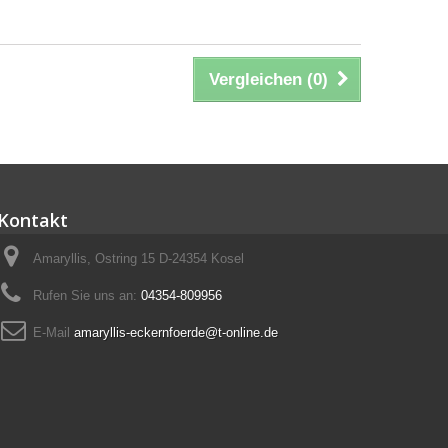
Vergleichen (
0
)
Kontakt
Amaryllis, Ostring 15 D-24354 Kosel
Rufen Sie uns an:
04354-809956
E-Mail
amaryllis-eckernfoerde@t-online.de