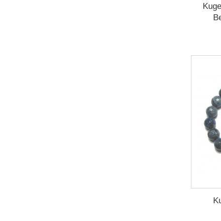
Kuge
Be
K