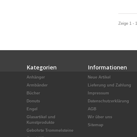
Zeige 1 - 
Kategorien
Informationen
Anhänger
Neue Artikel
Armbänder
Lieferung und Zahlung
Bücher
Impressum
Donuts
Datenschutzerklärung
Engel
AGB
Glasartikel und
Wir über uns
Kunstprodukte
Sitemap
Gebohrte Trommelsteine