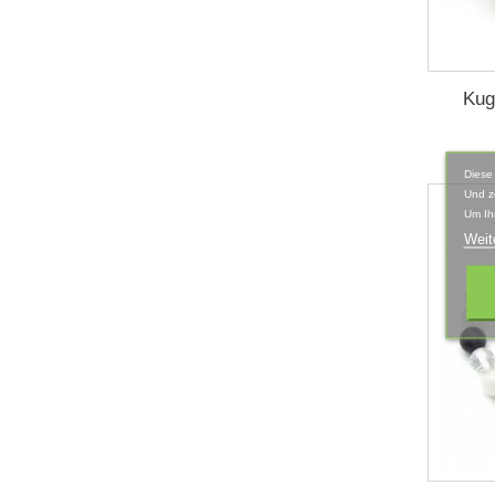
Kug
Diese
Und z
Um Ih
Weit