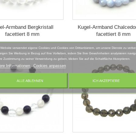
el-Armband Bergkristall
Kugel-Armband Chalcedo
facettiert 8 mm
facettiert 8 mm
 Website verwendet eigene Cookies und Cookies von Drittanbietern, um unsere Dienste zu verbe
eigen Sie Werbung in Bezug auf Ihre Vorlieben, indem Sie Ihre Gewohnheiten analysieren naviga
re Zustimmung zu seiner Verwendung zu geben, klicken Sie auf die Schaltfläche Akzeptieren.
ere Informationen
Cookies anpassen
ALLE ABLEHNEN
ICH AKZEPTIERE