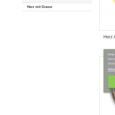
Herz mit Gravur
Herz 
Diese
Und z
Um Ih
Weit