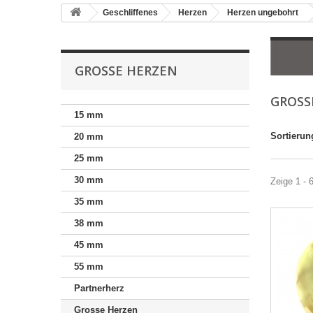
Geschliffenes
Herzen
Herzen ungebohrt
GROSSE HERZEN
GROSS
15 mm
Sortierun
20 mm
25 mm
30 mm
Zeige 1 - 
35 mm
38 mm
45 mm
55 mm
Partnerherz
Grosse Herzen