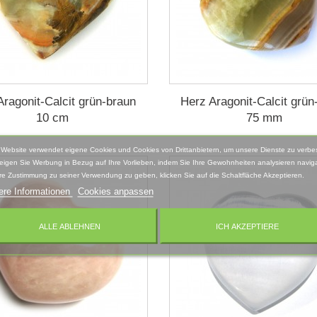
Aragonit-Calcit grün-braun
Herz Aragonit-Calcit grün
10 cm
75 mm
 Website verwendet eigene Cookies und Cookies von Drittanbietern, um unsere Dienste zu verbe
eigen Sie Werbung in Bezug auf Ihre Vorlieben, indem Sie Ihre Gewohnheiten analysieren naviga
re Zustimmung zu seiner Verwendung zu geben, klicken Sie auf die Schaltfläche Akzeptieren.
ere Informationen
Cookies anpassen
ALLE ABLEHNEN
ICH AKZEPTIERE