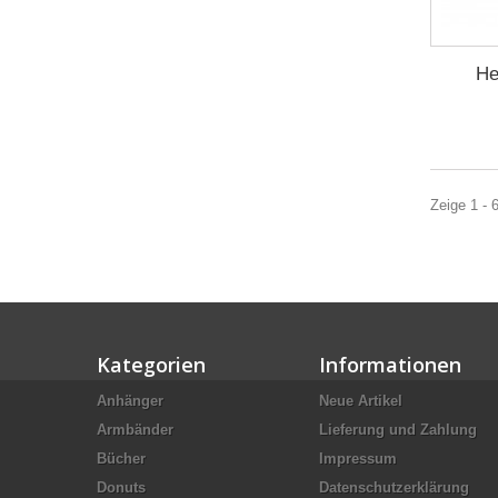
He
Zeige 1 - 
Kategorien
Informationen
Anhänger
Neue Artikel
Armbänder
Lieferung und Zahlung
Bücher
Impressum
Donuts
Datenschutzerklärung