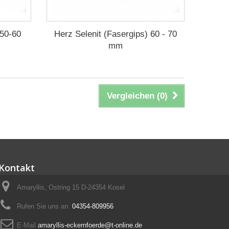
 50-60
Herz Selenit (Fasergips) 60 - 70
mm
Vergleichen (
0
)
Kontakt
Amaryllis, Ostring 15 D-24354 Kosel
Rufen Sie uns an:
04354-809956
E-Mail
amaryllis-eckernfoerde@t-online.de