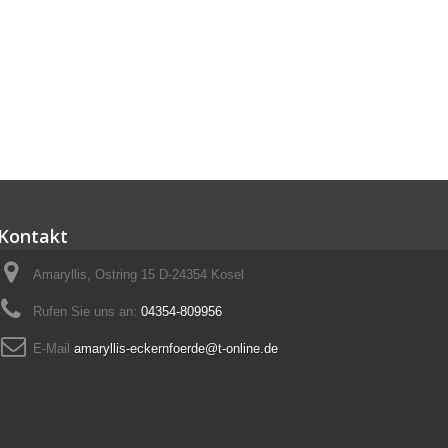
Kontakt
Amaryllis, Ostring 15 D-24354 Kosel
Rufen Sie uns an:
04354-809956
E-Mail
amaryllis-eckernfoerde@t-online.de