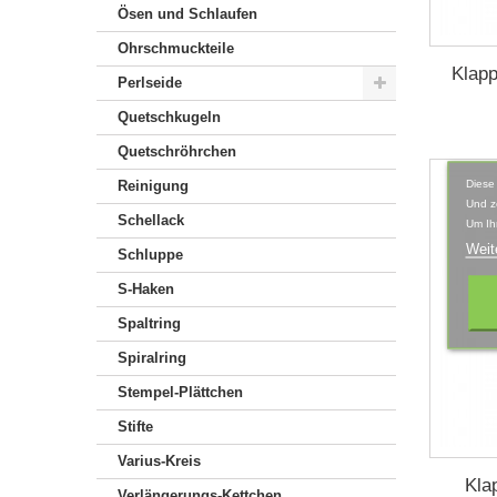
Ösen und Schlaufen
Ohrschmuckteile
Klapp
Perlseide
Quetschkugeln
Quetschröhrchen
Diese
Reinigung
Und z
Schellack
Um Ih
Weit
Schluppe
S-Haken
Spaltring
Spiralring
Stempel-Plättchen
Stifte
Varius-Kreis
Kla
Verlängerungs-Kettchen