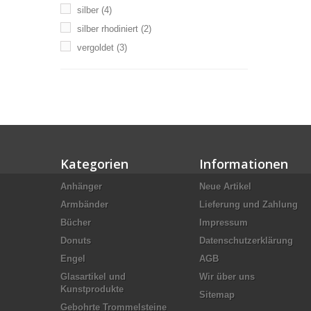
silber
(4)
silber rhodiniert
(2)
vergoldet
(3)
Kategorien
Informationen
Anhänger
Neue Artikel
Armbänder
Lieferung und Zahlung
Bücher
Impressum
Donuts
Datenschutzerklärung
Engel
AGB
Glasartikel und
Wir über uns
Kunstprodukte
Sitemap
Gebohrte Trommelsteine