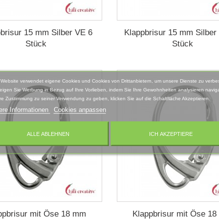
brisur 15 mm Silber VE 6
Klappbrisur 15 mm Silber
Stück
Stück
 Website verwendet eigene Cookies und Cookies von Drittanbietern, um unsere Dienste zu verbe
eigen Sie Werbung in Bezug auf Ihre Vorlieben, indem Sie Ihre Gewohnheiten analysieren naviga
re Zustimmung zu seiner Verwendung zu geben, klicken Sie auf die Schaltfläche Akzeptieren.
ere Informationen
Cookies anpassen
ALLE ABLEHNEN
ICH AKZEPTIERE
ppbrisur mit Öse 18 mm
Klappbrisur mit Öse 1