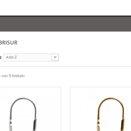
BRISUR
g
A bis Z
9 von 9 Artikeln