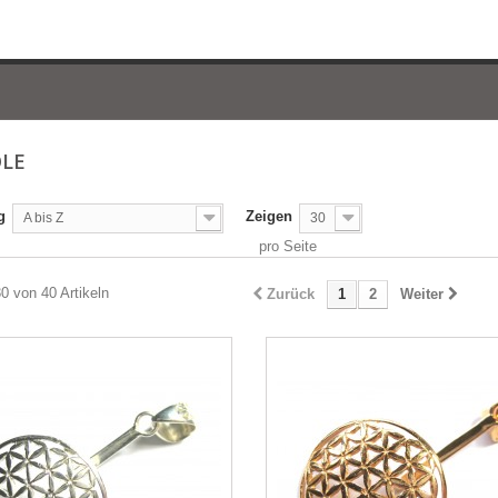
OLE
g
Zeigen
A bis Z
30
pro Seite
30 von 40 Artikeln
Zurück
1
2
Weiter