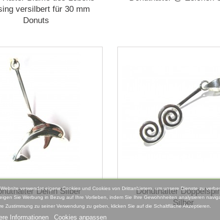
ing versilbert für 30 mm
Donuts
 Website verwendet eigene Cookies und Cookies von Drittanbietern, um unsere Dienste zu verbe
nuthalter Delfin Silber
Donuthalter Doppelspir
eigen Sie Werbung in Bezug auf Ihre Vorlieben, indem Sie Ihre Gewohnheiten analysieren naviga
Silber
re Zustimmung zu seiner Verwendung zu geben, klicken Sie auf die Schaltfläche Akzeptieren.
ere Informationen
Cookies anpassen