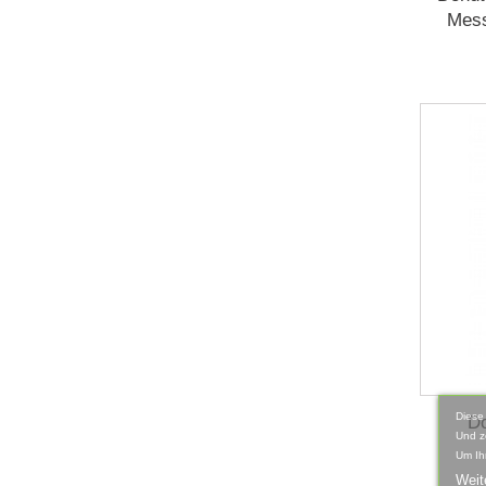
Mess
Diese
Do
Und z
Um Ih
Weit