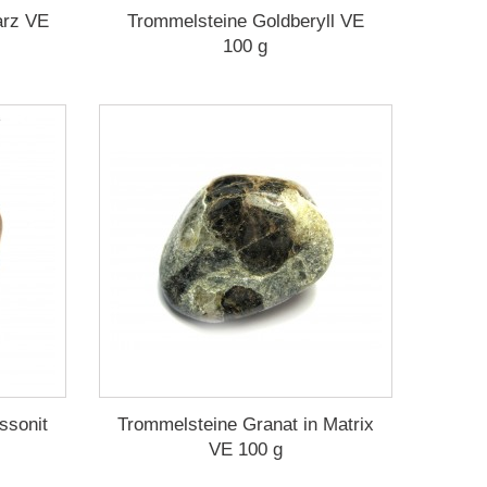
arz VE
Trommelsteine Goldberyll VE
100 g
ssonit
Trommelsteine Granat in Matrix
VE 100 g