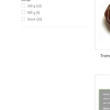
Menge
100 g
(12)
500 g
(6)
Stück
(10)
Trom
Diese
Und z
Um Ih
Weit