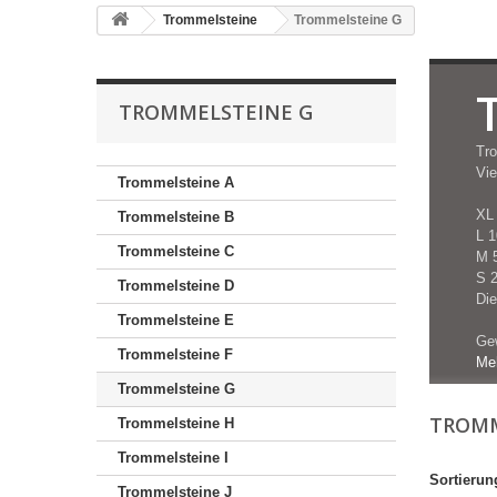
Trommelsteine
Trommelsteine G
TROMMELSTEINE G
Tro
Vie
Trommelsteine A
XL 
Trommelsteine B
L 1
Trommelsteine C
M 5
S 2
Trommelsteine D
Die
Trommelsteine E
Gew
Trommelsteine F
Me
Trommelsteine G
TROMM
Trommelsteine H
Trommelsteine I
Sortierun
Trommelsteine J