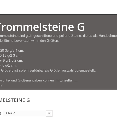
Trommelsteine G
mmelsteine sind glatt geschliffene und polierte Steine, die es als Handschme
le Steine bevorraten wir in den Größen:
20-35 g/3-4 cm;
0-19 g/2-3 cm;
- 9 g/1,5-2 cm;
- 5 g/1 cm.
 Größe L ist sofern verfügbar als Größenauswahl voreingestellt.
ichts- und Größenangaben können im Einzelfall ...
hr
ELSTEINE G
g
A bis Z