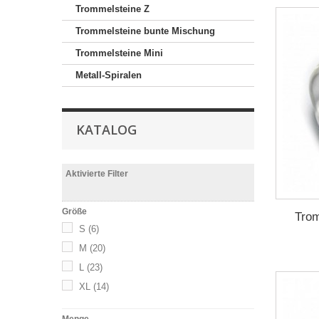
Trommelsteine Z
Trommelsteine bunte Mischung
Trommelsteine Mini
Metall-Spiralen
KATALOG
Aktivierte Filter
Größe
Trom
S
(6)
M
(20)
L
(23)
XL
(14)