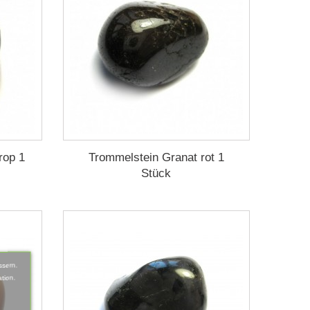
rop 1
Trommelstein Granat rot 1
Stück
ssern.
tion.