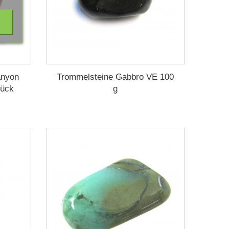
anyon
Trommelsteine Gabbro VE 100
tück
g