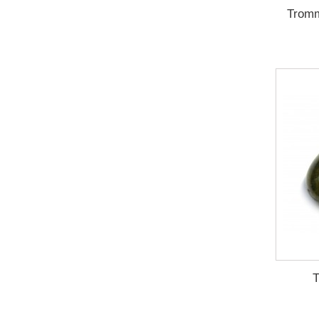
Tromm
T