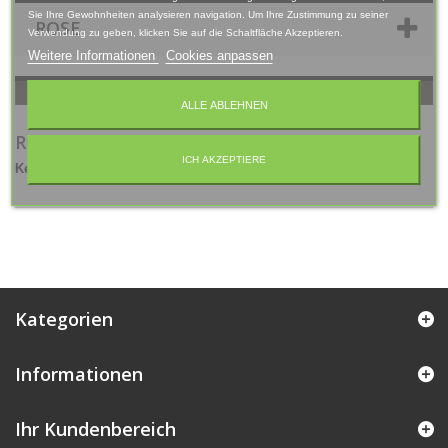
Sie Ihre Gewohnheiten analysieren navigation. Um Ihre Zustimmung zu seiner
ROSE
Verwendung zu geben, klicken Sie auf die Schaltfläche Akzeptieren.
Weitere Informationen
Cookies anpassen
ALLE ABLEHNEN
ROSE
ICH AKZEPTIERE
Keine Artikel in dieser Kategorie.
Kategorien
Informationen
Ihr Kundenbereich