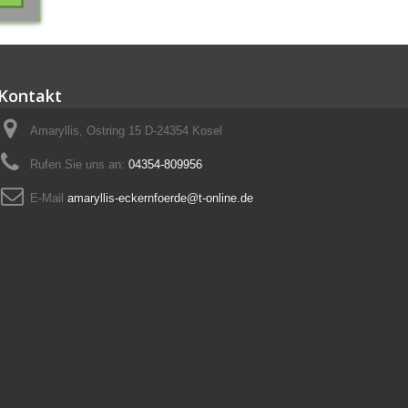
Kontakt
Amaryllis, Ostring 15 D-24354 Kosel
Rufen Sie uns an:
04354-809956
E-Mail
amaryllis-eckernfoerde@t-online.de