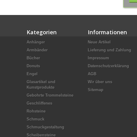
Kategorien
Informationen
Anhänger
Neue Artikel
Armbänder
Lieferung und Zahlung
Bücher
Impressum
Donuts
Datenschutzerklärung
Engel
AGB
Glasartikel und
Wir über uns
Kunstprodukte
Sitemap
Gebohrte Trommelsteine
Geschliffenes
Rohsteine
Schmuck
Schmuckgestaltung
Scheibensteine