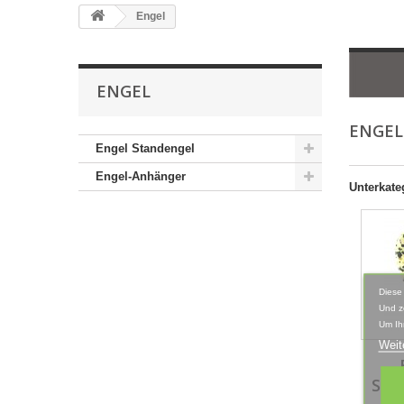
Engel
ENGEL
ENGE
Engel Standengel
Engel-Anhänger
Unterkate
Diese
Und z
Um Ih
Weit
ST