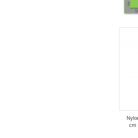
Baum
9
Nylo
cm 