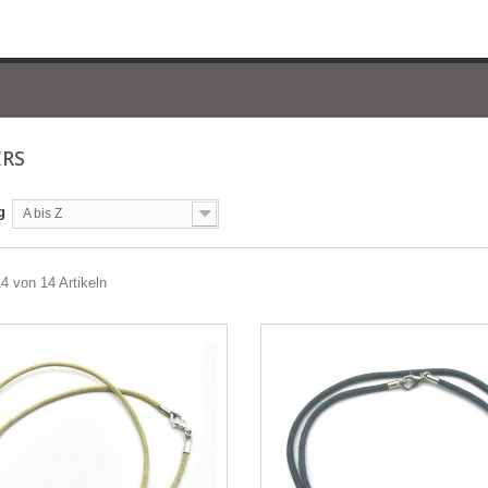
ERS
g
A bis Z
14 von 14 Artikeln