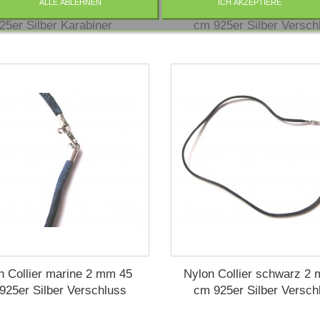
ALLE ABLEHNEN
ICH AKZEPTIERE
woll Collier weiß 1,5/45
Nylon Collier braun 2 
25er Silber Karabiner
cm 925er Silber Versch
n Collier marine 2 mm 45
Nylon Collier schwarz 2
925er Silber Verschluss
cm 925er Silber Versch