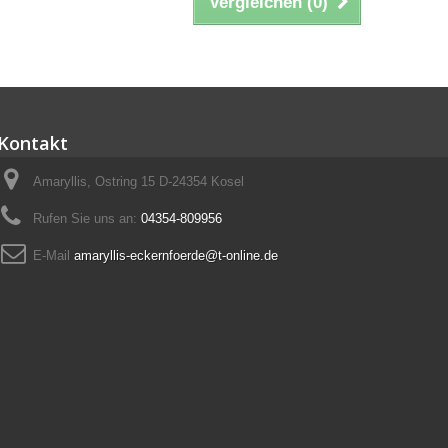
Vergleichen (
0
)
Kontakt
Amaryllis, Ostring 15 D-24354 Kosel
Rufen Sie uns an:
04354-809956
E-Mail
amaryllis-eckernfoerde@t-online.de