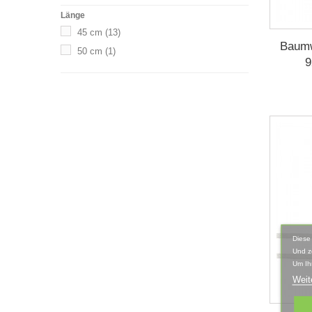
Länge
45 cm
(13)
Baumwo
50 cm
(1)
9
Diese
Und z
Um Ih
Weit