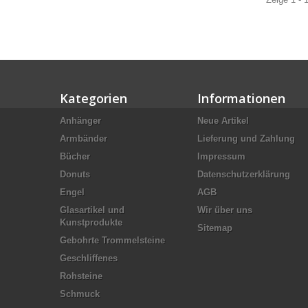
Kategorien
Informationen
Anhänger
Neue Artikel
Armbänder
Lieferung und Zahlung
Bücher
Impressum
Donuts
Datenschutzerklärung
Engel
AGB
Glasartikel und
Wir über uns
Kunstprodukte
Sitemap
Gebohrte Trommelsteine
Geschliffenes
Rohsteine
Schmuck