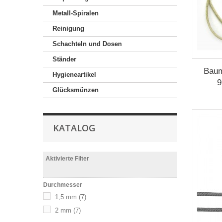
Metall-Spiralen
Reinigung
Schachteln und Dosen
Ständer
Baum
Hygieneartikel
9
Glücksmünzen
KATALOG
Aktivierte Filter
Durchmesser
1,5 mm
(7)
2 mm
(7)