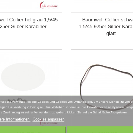
ll Collier hellgrau 1,5/45
Baumwoll Collier schw
25er Silber Karabiner
1,5/45 925er Silber Kara
glatt
 Website verwendet eigene Cookies und Cookies von Drittanbietern, um unsere Dienste zu verbe
eigen Sie Werbung in Bezug auf Ihre Vorlieben, indem Sie Ihre Gewohnheiten analysieren naviga
re Zustimmung zu seiner Verwendung zu geben, klicken Sie auf die Schaltfläche Akzeptieren.
ere Informationen
Cookies anpassen