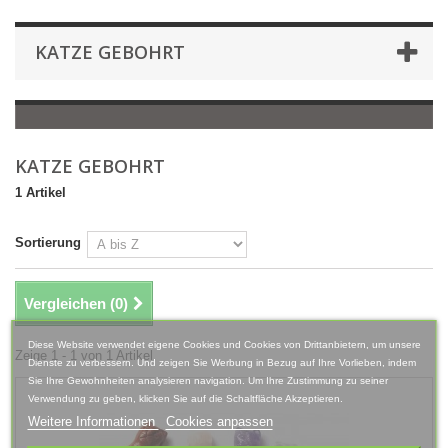
KATZE GEBOHRT
KATZE GEBOHRT
1 Artikel
Sortierung
Vergleichen (
0
)
Diese Website verwendet eigene Cookies und Cookies von Drittanbietern, um unsere
Zeige 1 - 1 von 1 Artikel
Dienste zu verbessern. Und zeigen Sie Werbung in Bezug auf Ihre Vorlieben, indem
Sie Ihre Gewohnheiten analysieren navigation. Um Ihre Zustimmung zu seiner
Verwendung zu geben, klicken Sie auf die Schaltfläche Akzeptieren.
Weitere Informationen
Cookies anpassen