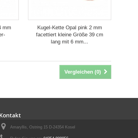
-4 mm
Kugel-Kette Opal pink 2 mm
er-
facettiert kleine Größe 39 cm
lang mit 6 mm...
Vergleichen (
0
)
Kontakt
Amaryllis, Ostring 15 D-24354 Kosel