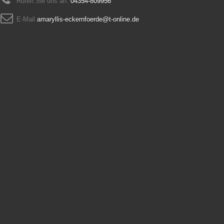
Rufen Sie uns an:
04354-809956
E-Mail
amaryllis-eckernfoerde@t-online.de