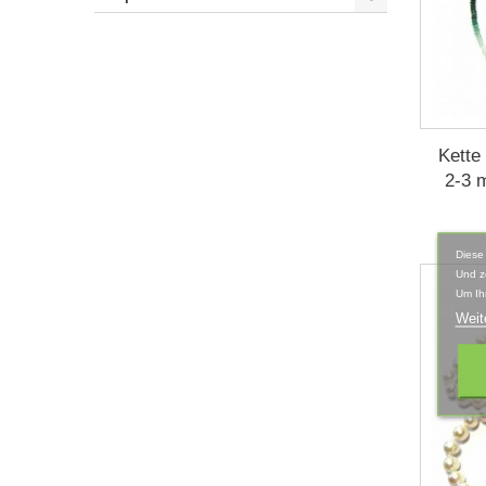
Kette
2-3 
Diese
Und z
Um Ih
Weit