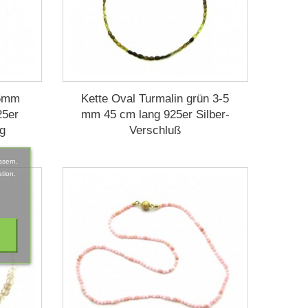
 6mm
Kette Oval Turmalin grün 3-5
25er
mm 45 cm lang 925er Silber-
ng
Verschluß
ssern.
tion.