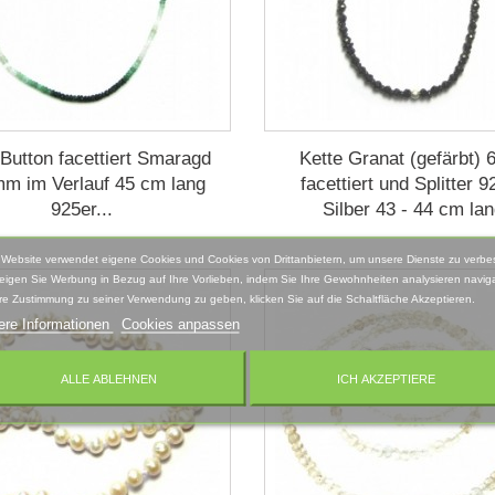
 Button facettiert Smaragd
Kette Granat (gefärbt)
mm im Verlauf 45 cm lang
facettiert und Splitter 9
925er...
Silber 43 - 44 cm la
 Website verwendet eigene Cookies und Cookies von Drittanbietern, um unsere Dienste zu verbe
eigen Sie Werbung in Bezug auf Ihre Vorlieben, indem Sie Ihre Gewohnheiten analysieren naviga
re Zustimmung zu seiner Verwendung zu geben, klicken Sie auf die Schaltfläche Akzeptieren.
ere Informationen
Cookies anpassen
ALLE ABLEHNEN
ICH AKZEPTIERE