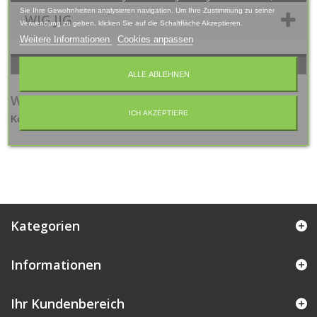
Sie Ihre Gewohnheiten analysieren navigation. Um Ihre Zustimmung zu seiner
WIG JIG
Verwendung zu geben, klicken Sie auf die Schaltfläche Akzeptieren.
Weitere Informationen
Cookies anpassen
ALLE ABLEHNEN
WIG JIG
ICH AKZEPTIERE
Keine Artikel in dieser Kategorie.
Kategorien
Informationen
Ihr Kundenbereich