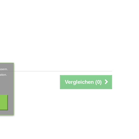
ssern.
tion.
Vergleichen (
0
)