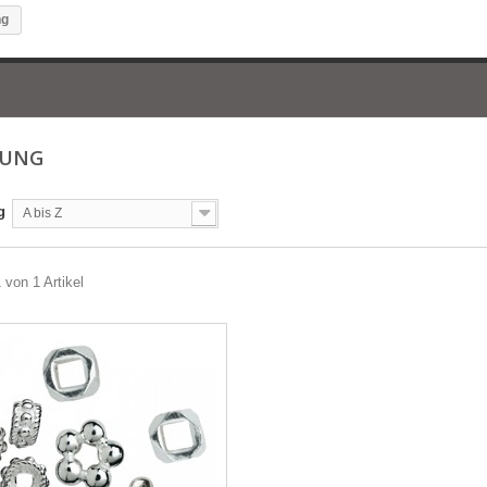
ng
HUNG
g
A bis Z
 von 1 Artikel