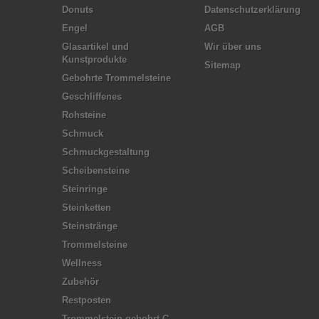
Donuts
Datenschutzerklärung
Engel
AGB
Glasartikel und
Wir über uns
Kunstprodukte
Sitemap
Gebohrte Trommelsteine
Geschliffenes
Rohsteine
Schmuck
Schmuckgestaltung
Scheibensteine
Steinringe
Steinketten
Steinstränge
Trommelsteine
Wellness
Zubehör
Restposten
Trommelstein gebohrt C