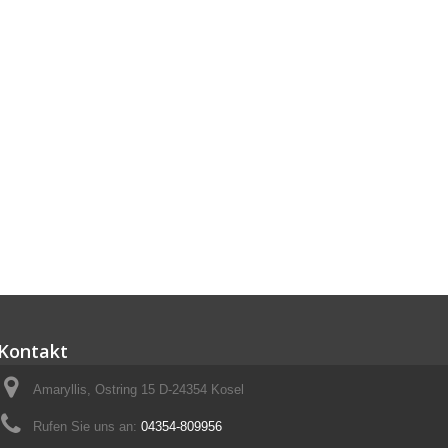
Kontakt
Amaryllis, Ostring 15 D-24354 Kosel
Rufen Sie uns an:
04354-809956