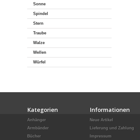
Sonne
Spindel
Stern
Traube
Walze
Wellen
Würfel
Kategorien
Informationen
Anhänger
Neue Artikel
Armbänder
Lieferung und Zahlung
Bücher
Impressum