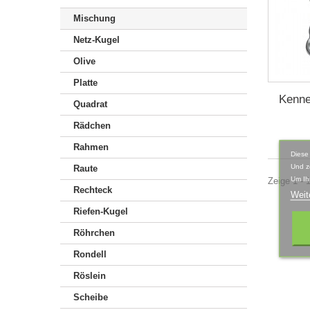
Mischung
Netz-Kugel
Olive
Platte
Kenne
Quadrat
Rädchen
Rahmen
Diese
Und z
Raute
Um Ih
Zeige 1 - 1
Rechteck
Weit
Riefen-Kugel
Röhrchen
Rondell
Röslein
Scheibe