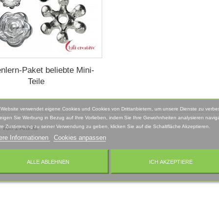
nlern-Paket beliebte Mini-
Teile
 Website verwendet eigene Cookies und Cookies von Drittanbietern, um unsere Dienste zu verbe
eigen Sie Werbung in Bezug auf Ihre Vorlieben, indem Sie Ihre Gewohnheiten analysieren naviga
re Zustimmung zu seiner Verwendung zu geben, klicken Sie auf die Schaltfläche Akzeptieren.
 von 1 Artikel
ere Informationen
Cookies anpassen
ALLE ABLEHNEN
ICH AKZEPTIERE