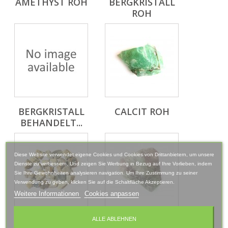
AMETHYST ROH
BERGKRISTALL
ROH
BERGKRISTALL
CALCIT ROH
BEHANDELT...
Diese Website verwendet eigene Cookies und Cookies von Drittanbietern, um unsere
Dienste zu verbessern. Und zeigen Sie Werbung in Bezug auf Ihre Vorlieben, indem
Sie Ihre Gewohnheiten analysieren navigation. Um Ihre Zustimmung zu seiner
Verwendung zu geben, klicken Sie auf die Schaltfläche Akzeptieren.
Weitere Informationen
Cookies anpassen
DEKO CHIPS
FLUORIT ROH
ALLE ABLEHNEN