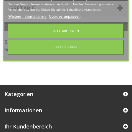
Sie Ihre Gewohnheiten analysieren navigation. Um Ihre Zustimmung zu seiner
SEPTARIE
Verwendung zu geben, klicken Sie auf die Schaltfläche Akzeptieren.
Weitere Informationen
Cookies anpassen
ALLE ABLEHNEN
SEPTARIE
ICH AKZEPTIERE
Keine Artikel in dieser Kategorie.
Kategorien
Informationen
Ihr Kundenbereich