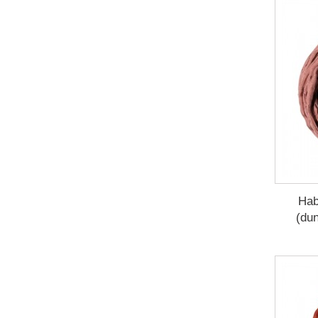
Hab
(du