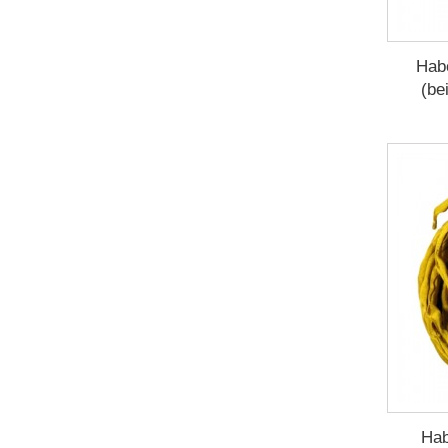
Hab
(be
Hab