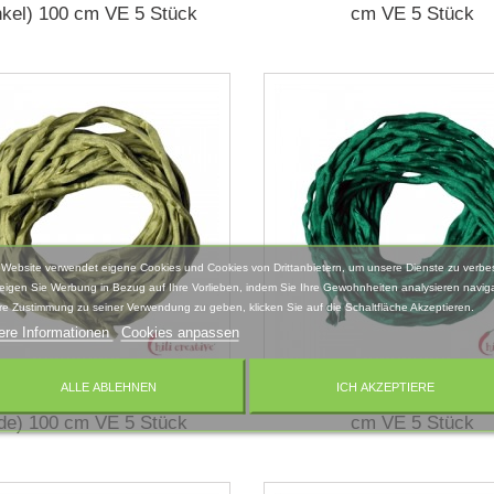
nkel) 100 cm VE 5 Stück
cm VE 5 Stück
 Website verwendet eigene Cookies und Cookies von Drittanbietern, um unsere Dienste zu verbe
eigen Sie Werbung in Bezug auf Ihre Vorlieben, indem Sie Ihre Gewohnheiten analysieren naviga
re Zustimmung zu seiner Verwendung zu geben, klicken Sie auf die Schaltfläche Akzeptieren.
ere Informationen
Cookies anpassen
ALLE ABLEHNEN
ICH AKZEPTIERE
otai-Seidenbänder grün
Habotai-Seidenbänder gr
ade) 100 cm VE 5 Stück
cm VE 5 Stück