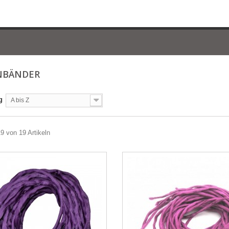
NBÄNDER
g
A bis Z
19 von 19 Artikeln