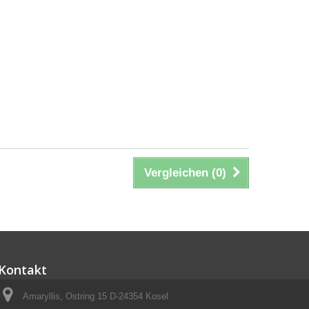
Vergleichen (
0
)
Kontakt
Amaryllis, Ostring 15 D-24354 Kosel