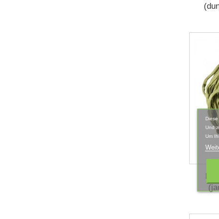
(du
Diese
Und z
Um Ih
Weit
Hab
(j