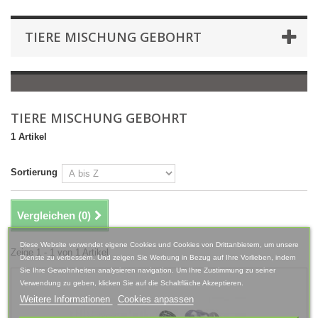
TIERE MISCHUNG GEBOHRT
TIERE MISCHUNG GEBOHRT
1 Artikel
Sortierung
Vergleichen (
0
)
Diese Website verwendet eigene Cookies und Cookies von Drittanbietern, um unsere
Zeige 1 - 1 von 1 Artikel
Dienste zu verbessern. Und zeigen Sie Werbung in Bezug auf Ihre Vorlieben, indem
Sie Ihre Gewohnheiten analysieren navigation. Um Ihre Zustimmung zu seiner
Verwendung zu geben, klicken Sie auf die Schaltfläche Akzeptieren.
Weitere Informationen
Cookies anpassen