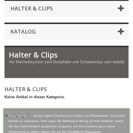
HALTER & CLIPS
KATALOG
Halter & Clips
Als Wechselsystem sind Donuthaler und Schanierclips sehr beliebt.
HALTER & CLIPS
Keine Artikel in dieser Kategorie.
Unterkategorien
Diese Website verwendet eigene Cookies und Cookies von Drittanbietern, um unsere
Dienste zu verbessern. Und zeigen Sie Werbung in Bezug auf Ihre Vorlieben, indem
Sie Ihre Gewohnheiten analysieren navigation. Um Ihre Zustimmung zu seiner
Verwendung zu geben, klicken Sie auf die Schaltfläche Akzeptieren.