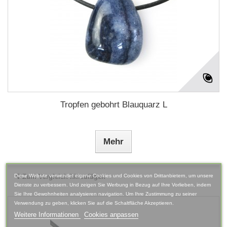
Tropfen gebohrt Blauquarz L
Mehr
Diese Website verwendet eigene Cookies und Cookies von Drittanbietern, um unsere
Zum Vergleich hinzufügen
Dienste zu verbessern. Und zeigen Sie Werbung in Bezug auf Ihre Vorlieben, indem
Sie Ihre Gewohnheiten analysieren navigation. Um Ihre Zustimmung zu seiner
Verwendung zu geben, klicken Sie auf die Schaltfläche Akzeptieren.
Weitere Informationen
Cookies anpassen