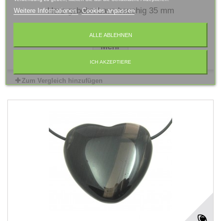
Herz gebohrt Lava bauchig 35 mm
Weitere Informationen
Cookies anpassen
ALLE ABLEHNEN
Mehr
ICH AKZEPTIERE
Zum Vergleich hinzufügen