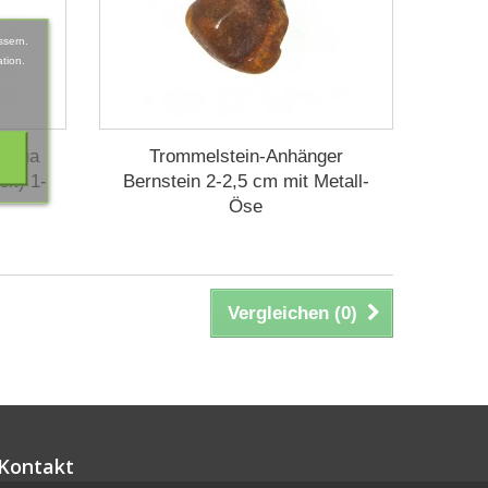
ssern.
tion.
 Aqua
Trommelstein-Anhänger
lt) 1-
Bernstein 2-2,5 cm mit Metall-
Öse
Vergleichen (
0
)
Kontakt