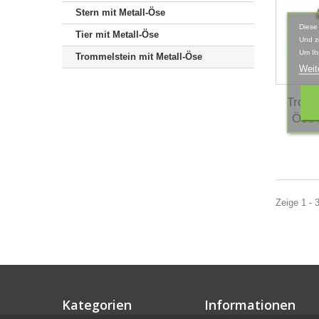
Stern mit Metall-Öse
Diese
Tier mit Metall-Öse
Und z
Um Ih
Trommelstein mit Metall-Öse
Weit
Tromm
Öse 
Zeige 1 - 
Kategorien
Informationen