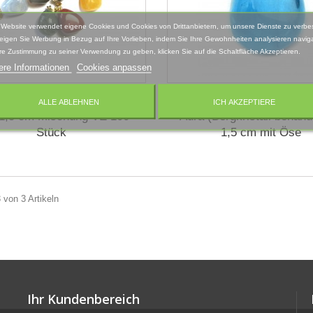
 Website verwendet eigene Cookies und Cookies von Drittanbietern, um unsere Dienste zu verbe
eigen Sie Werbung in Bezug auf Ihre Vorlieben, indem Sie Ihre Gewohnheiten analysieren naviga
re Zustimmung zu seiner Verwendung zu geben, klicken Sie auf die Schaltfläche Akzeptieren.
ere Informationen
Cookies anpassen
elstein mit silberfarbener
Trommelstein-Anhänger
ALLE ABLEHNEN
ICH AKZEPTIERE
1,5 cm Mischung VE 100
Aura (Bergkristall behande
Stück
1,5 cm mit Öse
3 von 3 Artikeln
Ihr Kundenbereich