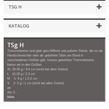
TSG H
KATALOG
TSg H
Trommelsteine sind glatt geschliffene und polierte Steine, die es als
Handschmeichler oder als gebohrter Stein am Band in
verschiedenen Größen gibt. Unsere gebohrten Trommelsteine
bieten wir in den Größen
XL 20-35 g / 3-4 cm (nicht bei allen Sorten)
L 10-19 g / 2-3 cm
M 5- 9 g / 1,5-2 cm
S 2- 5 g / 1 cm (nicht bei allen Sorten)
an.
Als S...
Mehr