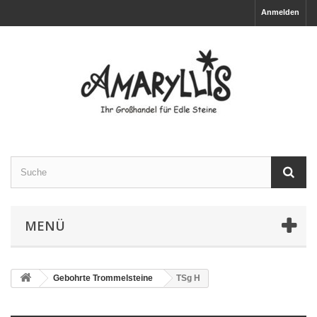
Anmelden
MENÜ
Gebohrte Trommelsteine
TSg H