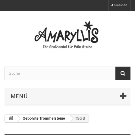
Anmelden
MENÜ
Gebohrte Trommelsteine
TSg B