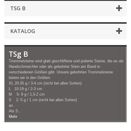
TSG B
KATALOG
TSg B
Trommelsteine sind glatt geschliffene und polierte Steine, die es als
Handschmeichler oder als gebohrter Stein am Band in
verschiedenen Größen gibt. Unsere gebohrten Trommelsteine
bieten wir in den Größen
XL 20-35 g / 3-4 cm (nicht bei allen Sorten)
L 10-19 g / 2-3 cm
M 5- 9 g / 1,5-2 cm
S 2- 5 g / 1 cm (nicht bei allen Sorten)
an.
Als S...
Mehr