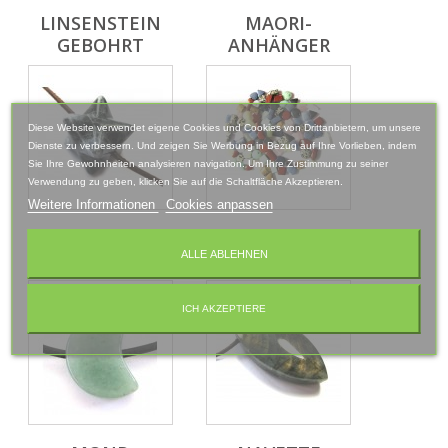
LINSENSTEIN
MAORI-
GEBOHRT
ANHÄNGER
Diese Website verwendet eigene Cookies und Cookies von Drittanbietern, um unsere
Dienste zu verbessern. Und zeigen Sie Werbung in Bezug auf Ihre Vorlieben, indem
Sie Ihre Gewohnheiten analysieren navigation. Um Ihre Zustimmung zu seiner
Verwendung zu geben, klicken Sie auf die Schaltfläche Akzeptieren.
Weitere Informationen
Cookies anpassen
MERKABA
MISCHUNG
ALLE ABLEHNEN
GEBOHRT
MINI TEILE...
ICH AKZEPTIERE