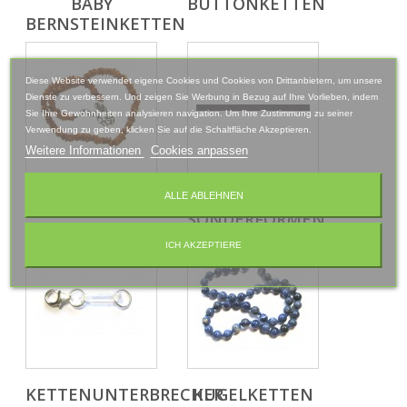
BABY
BUTTONKETTEN
BERNSTEINKETTEN
Diese Website verwendet eigene Cookies und Cookies von Drittanbietern, um unsere
Dienste zu verbessern. Und zeigen Sie Werbung in Bezug auf Ihre Vorlieben, indem
Sie Ihre Gewohnheiten analysieren navigation. Um Ihre Zustimmung zu seiner
Verwendung zu geben, klicken Sie auf die Schaltfläche Akzeptieren.
Weitere Informationen
Cookies anpassen
HUNDEKETTEN
KETTEN
ALLE ABLEHNEN
SONDERFORMEN
ICH AKZEPTIERE
KETTENUNTERBRECHER
KUGELKETTEN