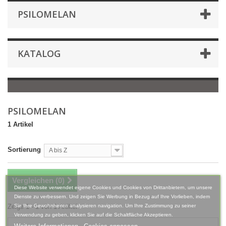
PSILOMELAN
KATALOG
PSILOMELAN
1 Artikel
Sortierung
A bis Z
Vergleichen (
0
)
Diese Website verwendet eigene Cookies und Cookies von Drittanbietern, um unsere
Dienste zu verbessern. Und zeigen Sie Werbung in Bezug auf Ihre Vorlieben, indem
Zeige 1 - 1 von 1 Artikel
Sie Ihre Gewohnheiten analysieren navigation. Um Ihre Zustimmung zu seiner
Verwendung zu geben, klicken Sie auf die Schaltfläche Akzeptieren.