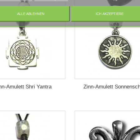
ALLE ABLEHNEN
ICH AKZEPTIERE
nn-Amulett Shri Yantra
Zinn-Amulett Sonnensc