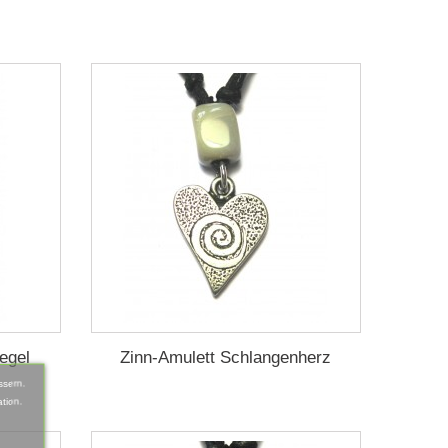
egel
Zinn-Amulett Schlangenherz
ssern.
tion.